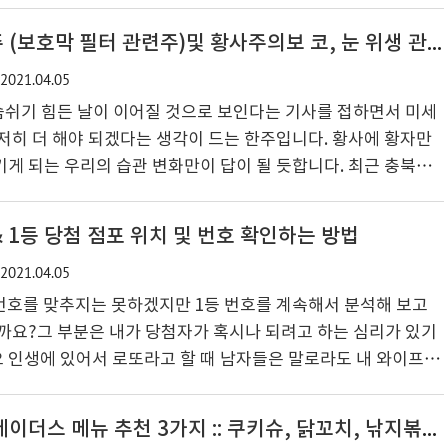
런곳이 있었다니 하고 네이버를 검색을 해보니 강동 점도 있고 2
 중이라고 된 청국장 보리밥 전문점이라는 것을 알게 되었어요. 특
미세먼지 방어막 관련주 (보호막 필터 관련주)및 황사주의보 코, 눈 위생 관리법
릿골 추천메뉴 5가지 보릿골 광명 하안점 입구에는 광명시 보건
2021.04.05
통 맛집이 보여 있었는데요 아리랑 구이집, 운산채 쌈밥집, 까치
가 구름산 등반을 할 수 있는 곳이었어요. 이곳에 이렇게 ..
숨쉬기 힘든 날이 이어질 것으로 보인다는 기사를 접하면서 미세
저히 더 해야 되겠다는 생각이 드는 한주입니다. 황사에 황자만
게 되는 우리의 습관 변화만이 답이 될 듯합니다. 최근 충북을
 황사가 공습한 데 이어 꽃가루까지 흩날릴 것으로 예상이 되는
뿐인 미세먼지 특보가 올해는 15회나 발령이 되면서 중국과 몽고
& 1등 당첨 점포 위치 및 번호 확인하는 방법
가 시작이 되면서 초비상이 걸린 상태입니다. 황사를 피해 갈수
2021.04.05
 있는 방법이 없는 것이 사실이라 황사와의 전쟁에서 이길 방법
방법이라는 것을 느끼면서 동시에 섭취하는 음식과 위생관리의 중
 번호를 맞추지는 못하겠지만 1등 번호를 계속해서 분석해 보고
까요?그 부분은 내가 당첨자가 혹시나 되려고 하는 심리가 있기
 인생에 있어서 로또라고 할 때 남자들은 말로라도 내 와이프를
로또 당첨금이라고 하는 것이 집안에 평화를 위해서도 좋고 마음
까 생각이 듭니다. 인생에서의 로또 한방! 여러분은 어떤 인생에
디저트 간식 이마트 트레이더스 메뉴 추천 3가지 :: 쿠키슈, 닭꼬치, 낚지볶음밥
살펴보신 적이 있었는지 궁금해 집니다. 개인적으로 로또 당첨이