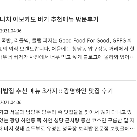
보입니다. 먹는 것과 관련한 농작물 관련 사업인 농업 관련 주식
같은 산업에 투자하는 것은 지금 코로나 시대가 되면서 더 안정
그니처 아보카도 버거 추천메뉴 방문후기
서 더 관심을 받게 되는 것이 첫 번째 이유이고, ai기술 등이 더
2021.04.06
접목된 농작물이 생산되면서 농작물과 관련한 사업은 다른 사업
로 보입니다. 연관 키워드는 미국 주식, 농작물 관련주,..
, 리틀넥, 클랩 피자는 Good Food For Good, GFFG 회
표의 외식 브랜드랍니다. 처음에는 청담동 압구정동 거리에서 핫
타우너 버거가 사진에서 너무 먹고 싶게 블로그에 올라와 있어서
우너 버거를 비가 오는 날 방문을 했습니다. GFFG 이준범대표의
착을 한 뒤 입장을 하는데 30분 정도 기다려서 들어갔어요. 들
있었는데요 왼편 줄은 노티드 도넛 가게로 들어가는 줄이었고, 다
 버거 집으로 들어가는 우산만 보이는 줄이 길게 서 있었는데요
밥집 추천 메뉴 3가지 :: 광명하안 맛집 후기
 봤기 때문에 다운 타우너 줄로 향했답니다. 처..
2021.04.06
가고 서울과 남양주 양수리 쪽 맛집들을 찾아서 많이 다니고 있
있는 광명 하안동 쪽 하안 성당 근처랑 등산 코스인 구름산 밑 자
 비지 형태 순두부로 유명한 청국장 보리밥 전문점 보릿골에 다