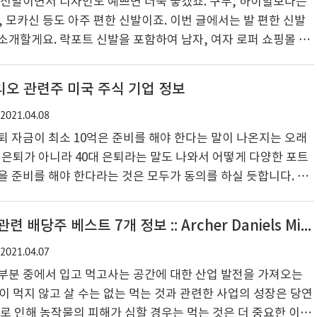
 신발이면서 디자인도 예쁘면 더욱 좋겠죠. 구두, 하이힐보다는
, 모카신 등도 아주 편한 신발이죠. 이번 글에서는 발 편한 신발
소개할게요. 락포트 신발을 포함하여 남자, 여자 로퍼 쇼핑몰 리
크를 걸어 놓도록 하겠습니다. 참고로 순서는 랭킹이나 매출에
 하는 개인적인 홈페이지 컨셉을 묶어서 나열해서 정리한 것이
리오 관련주 미국 주식 기업 정보
직구 베스트 10 해외직구 베스트 20 운동화 신발 편을 시작 합
2021.04.08
신발 운동화 샌들 크록스 추천 사이트 스포츠 컨셉 운동화 추천
로가기 https://www.nike.com 공홈에서 ..
퇴 자금이 최소 10억은 준비를 해야 한다는 말이 나온지는 오래
대 은퇴가 아니라 40대 은퇴라는 말도 나와서 어떻게 다양한 포트
을 준비를 해야 한다라는 것은 모두가 동의를 하실 듯합니다. 은
오 구성시 관심을 둘 만한 기업정보를 알아봅니다. 관련 키워드
50대 노후 준비, 40대 은퇴, 금퇴족 입니다. 왜 미국 기업들 주식
미국 주식 농작물 농업 관련 배당주 베스트 7개 정보 :: Archer Daniels Midland, Scotts Miracle-Gro 관련주
 질문을 저도 던져 보면서, 아파트 부동산과 같은 투자처에 일
2021.04.07
생각하고 준비를 한다고 생각을 해 봅니다. 은퇴 설계 준비 포트
 정보 통신기업 1개, MLP기업 1개, 부동..
부분 중에서 입고 먹고사는 공간에 대한 산업 발전을 가져오는
이 먹지 않고 살 수는 없는 먹는 것과 관련한 사업의 성장은 당연
화로 인해 농작물의 피해가 심할 경우는 먹는 것은 더 중요한 이슈