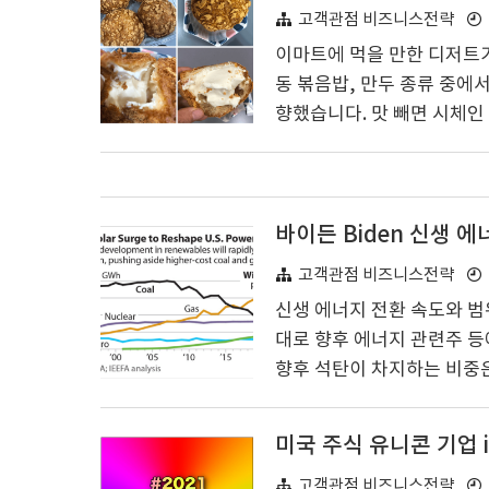
된 적은 한 번도 없지만 언
고객관점 비즈니스전략
7회 차 당첨번호와 당첨금
이마트에 먹을 만한 디저트가
어..
동 볶음밥, 만두 종류 중에
향했습니다. 맛 빼면 시체인
니스에서 제일 좋은 전략은 
일 좋은 전략입니다. 이마트
핑한 음식 종류들입니다. 1) 
11,980원) 3) 숯불 데리야끼
바이든 Biden 신생 
개 14,980원 5) 쿠키슈 8입 9
고객관점 비즈니스전략
신생 에너지 전환 속도와 범위
대로 향후 에너지 관련주 등
향후 석탄이 차지하는 비중은 
과 미국 바이든 대통령의 신
생 에너지 관련주, 풍력 발
미국 주식 유니콘 기업 i
자 가치가 있다고 예측이 되
젝트 글로벌 현황 이슈정리 
고객관점 비즈니스전략