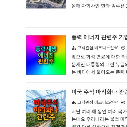
올해 자회사인 한화 솔루션
것이 큰 화재가 되었습니다. 
울시 코레일 및 한화컨소시
했다는 내용입니다. ▶북부 
절차에 착수예정 3월 29일 
풍력 에너지 관련주 기업
인 협의를 통해 서울역 역사
고객관점 비즈니스전략
앞으로 화석 연료에 대한 의
문재인 대통령의 그린 뉴딜의
는 바다에서 불어오는 풍력 
풍력발전 관련주로 모두 유
습니다. SK E&S 한화 건
미국 주식 마리화나 관
력 발전 관련 산업 국가 계
되었습니다. 자금의 47.6 
고객관점 비즈니스전략
면서 향후 한전의 풍력발전 
지난 여러 해 동안 여러 
는데요 우리나라는 불법 마약