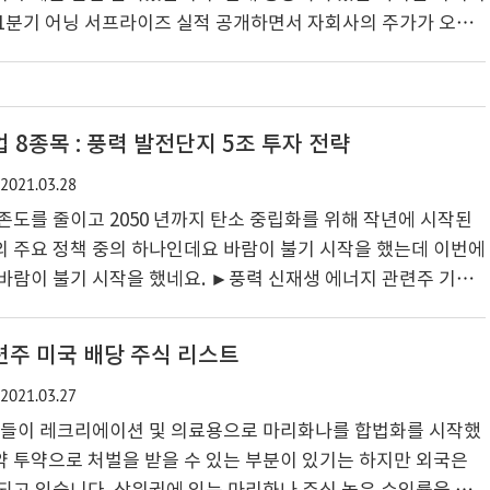
 1분기 어닝 서프라이즈 실적 공개하면서 자회사의 주가가 오른
한화건설 및 한화 관련주 기업 정보 알아보기 2021년 이슈는 서
엄과의 사전협상을 거쳐 서울역 북부역세권 개발 계획안을 확정
역세권 현재 진행 내용 도시계획 변경 및 건축 인허가 등의 후속
발표 2019년 우선 협상자로 선정돼 그 동안 서울시 등과 지속적
 8종목 : 풍력 발전단지 5조 투자 전략
도심기능의 확충 공공성 확보 및 지역의 통합재생 등을 위해..
2021.03.28
존도를 줄이고 2050 년까지 탄소 중립화를 위해 작년에 시작된
 주요 정책 중의 하나인데요 바람이 불기 시작을 했는데 이번에
바람이 불기 시작을 했네요. ►풍력 신재생 에너지 관련주 기업
틸리티 및 엔진니어링과 관련되어 있는 기업들 리스트를 모아 봤
설 두산 중공업 씨에스 윈드 삼강 엠 앤티 유니슨 태웅 동국S&C 풍
련주 미국 배당 주식 리스트
획 현황 전남 신안지역에 풍력 단지를 조성한다는 이슈가 발표가
2021.03.27
조를 제공하고 나머지 0.9 조는 정부에서 조달 계획으로 발표가 되
수익화 부분에도 같은 관심을 가져봐야 할 듯합니다...
국가들이 레크리에이션 및 의료용으로 마리화나를 합법화를 시작했
 투약으로 처벌을 받을 수 있는 부분이 있기는 하지만 외국은