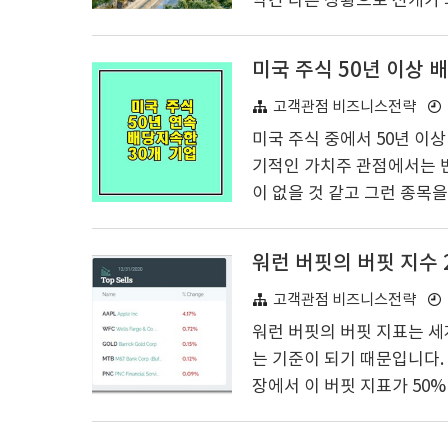
약간 다른 상황으로 전개가 
록했지만 배당금을 지급하는
도움이 되고, 암, 간질, 다
미국 주식 50년 이상 
치료하는 데 도움을 주고 
인용으로 보기에는 한국에서
고객관점 비즈니스전략
종목입니다. 마리화나 회사가
미국 주식 중에서 50년 이
규제에..
기적인 가치주 관점에서는 반
이 없을 것 같고 그런 종목
다. When we own portion
ments, our favorite 
워런 버핏의 버핏 지수 
의 일부를 소유할 때 그것을
주를 찾는 것이 주식 시장에
고객관점 비즈니스전략
한다면 ..
워런 버핏의 버핏 지표는 세
는 기준이 되기 때문입니다.
장에서 이 버핏 지표가 50%
0%가 적정한 평가, 90~1
용이 되고 있습니다. 한마디