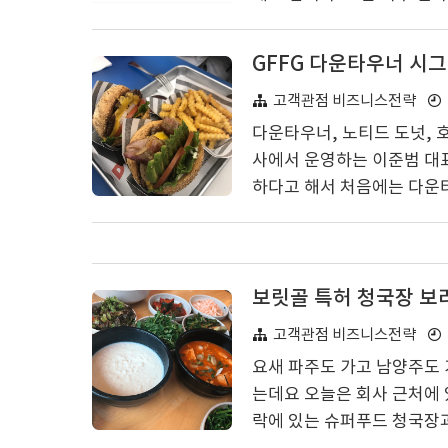
거리가 될 가능성이 높다고 
에 투자한다는 것은 다음과 
GFFG 다운타우너 시
적인 수요가 있는 시대가 오면
발전하면서 첨단 기술등이 
고객관점 비즈니스전략
보다 더 안정적 된 것이 사실
다운타우너, 노티드 도넛, 호족반
사에서 운영하는 이준범 대
하다고 해서 처음에는 다운
검색을 해서 안국점 다운 타
다운타우너 버거 안국점에 도
어가기 전 줄이 두줄이 서 
른 한 줄은 바로 다운타우너
보릿골 특허 청국장 보리
우리는 이번에 노티드는 먹어
고객관점 비즈니스전략
요새 파주도 가고 남양주도 
는데요 오늘은 회사 근처에 
락에 있는 슈퍼푸드 청국장과