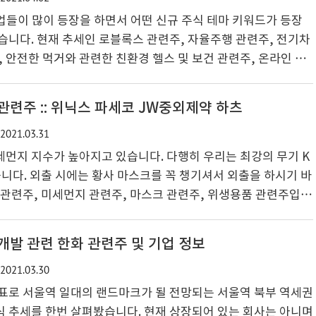
 유럽, 중국의 신재생 에너지 관련 프로젝트는..
o기업들이 많이 등장을 하면서 어떤 신규 주식 테마 키워드가 등장
습니다. 현재 추세인 로블록스 관련주, 자율주행 관련주, 전기차
, 안전한 먹거와 관련한 친환경 헬스 및 보건 관련주, 온라인 교
 여행을 하지 못해서 관심이 더 가는 여행 관련주 등이 현재 관
번 키워드를 저도 공부를 하고자 정리를 해 봤습니다. 오늘은 첫
관련주 :: 위닉스 파세코 JW중외제약 하츠
을 알아보도록 하겠습니다. 미국 주식 상장 예정 유니콘 기업
2021.03.31
는 방법 투자 테마 키워드 찾는 방법은 아주 간단해 보입니다. 현
기업들을 찾아보고 그 숫자비율등을 분석해 보면 향후..
먼지 지수가 높아지고 있습니다. 다행히 우리는 최강의 무기 K
니다. 외출 시에는 황사 마스크를 꼭 챙기셔서 외출을 하시기 바
 관련주, 미세먼지 관련주, 마스크 관련주, 위생용품 관련주입니
 관련주 기업정보 벌서 올해 초부터 황사 수준이 전년보다 높게 나
 관련주들 주가에 반영 등이 보입니다. ▶위닉스 기업 정보 위
개발 관련 한화 관련주 및 기업 정보
년 기준 매출 3862억 영업이익 526억 영업이익률 14%, 당기순
2021.03.30
 기업입니다. 현재 코로나 및 위생 관련 업종의 호황이 이어지고
액도 3900억이 넘은 상태이고 영업이익이 607..
표로 서울역 일대의 랜드마크가 될 전망되는 서울역 북부 역세권
 추세를 한번 살펴봤습니다. 현재 상장되어 있는 회사는 아니며