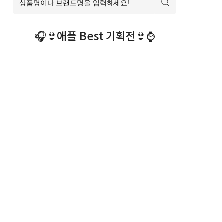
🎧👙애플 Best 기획전👙⌚️