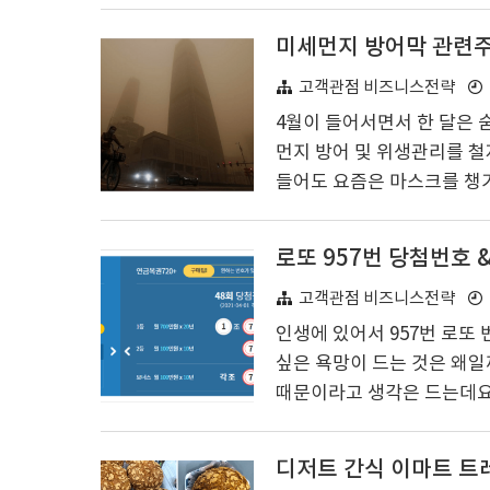
녀왔어요. 처음 가보는데 이
000년도 오픈을 해서 운영
허 청국장으로 맛집이 된 보
소가 위치에 있고 주변이 온
고객관점 비즈니스전략
카페 등도 모여 있고 바로 뒤
4월이 들어서면서 한 달은 
먼지 방어 및 위생관리를 철
들어도 요즘은 마스크를 챙기
포함해 전국에 중국·몽골발
데요 3월 한달간 전년 1회
로또 957번 당첨번호 
에서는 황사가 4월에 꽃가루
만 있으면 좋겠지만 피할 수
고객관점 비즈니스전략
은 마스크 착용이 최고의 
인생에 있어서 957번 로또
요성이 ..
싶은 욕망이 드는 것은 왜일
때문이라고 생각은 드는데요
얻은 것이 나의 인생의 첫 
을 즐겁게 하는 멘트가 아닐
서의 역전이 있었는지 한번 