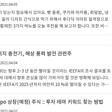
2021.04.05
젠가 저에게도 이런 행운이 있지 않을까 기대를 해보면서 로또 95
 금액 등을 간단하게 알아보고 또 당첨지역이나 당첨번호를 만들
 있는지 필요해서 갔어요. 빵 종류, 쿠키와 마카롱, 회덮밥, 냉
서 골라 디저트 간식으로 먹기 위해서 후다닥 이마트 월계점으로
 횡재한 3가지 메뉴를 오늘 추천을 해 보고자 합니다. 또한 비즈
무엇일까요? 내 맞습니다. 1번 전략은 좋은 상품이 있는 것이 제
 트레이더스 추천 디저트 메뉴 3가지 눈팅으로 일단 구매전에 쇼
밀푀유 나베 24,980원 2) 더 통통한 낚지 볶음밥 9,980원 (정가
 닭꼬치 1.2kg 17,980원(정가 19,980원) 4) 제주 생고기 김치찌
에너지 충전기, 해상 풍력 발전 관련주
,9..
2021.04.04
는 향후 2~3 년 동안 빨라질 것이라는 IEEFA의 조사 결과를 토
에 대해서 향후 관심을 많이 가져가야 할 것은 명확해 보입니다.
IEEFA가 2025 년까지 여전히 10 %로 떨어질 수 있다는 가정
생 에너지 관련 인프라 확장에 대해 2조 달러의 전기 자동차, 신
전 관련주 등의 확장계 발표하면서 수익 전환이 되는 기업들은 투
po 상장(예정) 주식 :: 투자 테마 키워드 찾는 방법
어 알아보고자 준비했습니다. 바이든 관련주 신재생 에너지 프로
2021.04.02
바이든 관련주 신재생 에너지 프로젝트 관련주 글로벌 현황을 알