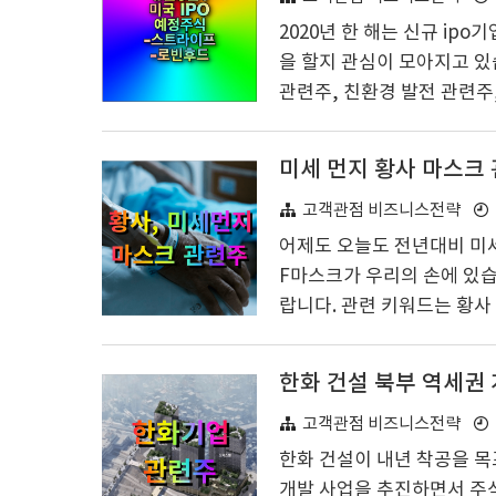
아보도록 하겠습니다. 미국,
2020년 한 해는 신규 ip
을 할지 관심이 모아지고 있
관련주, 친환경 발전 관련주
육 관련주 그리고 마지막으로
심의 대상이 되고 있는데 한
미세 먼지 황사 마스크 
번째로 유니콘 기업 관련주들
유형 및 투자테마 키워드 찾
고객관점 비즈니스전략
재 시장의 변화에서 유니콘 
어제도 오늘도 전년대비 미세
F마스크가 우리의 손에 있습
랍니다. 관련 키워드는 황사
다. 미세 먼지 황사 마스트
타나고 있어서 미세먼지 황사
한화 건설 북부 역세권 
닉스 매출과 영업이익 1) 19
이익 410억의 탄탄한 중견
고객관점 비즈니스전략
있어서 현재 20년 마감 매출
한화 건설이 내년 착공을 목
개발 사업을 추진하면서 주식