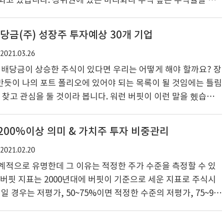
되고 있습니다. 상위권에 있는 마리화나 주식 높은 수익률을 기
 것은 거의 없었습니다. 마리화나는 신체적 부상과 질병 대처에
발성 경화증, 알츠하이머 병 및 크론 병과 같은 여러 심각한 상태를
배당금(주) 성장주 투자예상 30개 기업
있지만 의료용으로는 한국에서는 합법일 수 있지만 오락용이나 개
2021.03.26
는 아직은 불법이기는 하지만 외국 투자 관점에서는 핫한 주식
 지속 가능한 비즈니스 모델을 개발 또는 투자자 관점에서 보면
상 배당금이 상승한 주식이 있다면 우리는 어떻게 해야 할까요? 장
듯이 나의 포트 폴리오에 있어야 되는 목록이 될 것임에는 틀림
을 찾고 관심을 둘 것이라 봅니다. 워런 버핏이 이런 말을 헸습니
s of outstanding businesses with outstanding manage
holding period is forever. 탁월한 경영으로 탁월한 비즈니스 사업
200%이상 의미 & 가치주 투자 비중관리
 소유하는 시간은 영원할 것이다. 배당을 주는 미국 주식 중 우량
2021.02.20
서 쉽지 않지만 그런 배당을 50년 이상 주고 있는 기업이 있다고
계적으로 유명한데 그 이유는 적정한 주가 수준을 측정할 수 있
 버핏 지표는 2000년대에 버핏이 기준으로 세운 지표로 주식시
 일 경우는 저평가, 50~75%이면 적정한 수준의 저평가, 75~9
15%이면 적정 수준을 넘은 평가, 115%이면 과대평가 지표로 사
로 말하면 지금 현재 수준이 과열이 되었다라는 것을 의미한다고