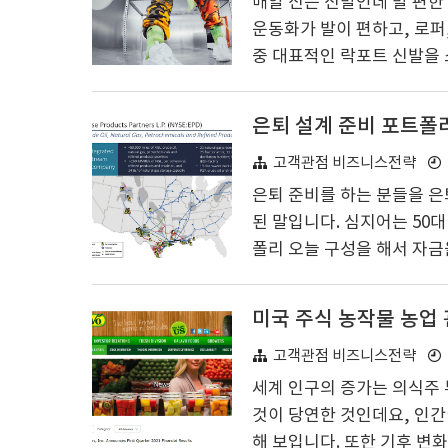
매일 신는 신발인데 발 편한
운동화가 발이 편하고, 로퍼
중 대표적인 락포트 신발을 
스트를 정리한 게 있는데 링
상관없이 그냥 종류별이라고
은퇴 설계 준비 포트폴
라서 참고 부탁드립니다. 해외
니다. 해외직구 카테고리별 
고객관점 비즈니스전략
브랜드 1. 나이키 미국 공홈 바
은퇴 준비를 하는 분들을 은
된 말입니다. 심지어는 50
폴리 오늘 구성을 해서 자금
퇴 관련 미국 주식 포트폴리
로는 은퇴 설계, 은계 준비, 
에 투자를 할까라는 개인적인
종의 퇴직금을 넣어 둔다고 
고객관점 비즈니스전략
폴리오 구성용 3개의 미국 기업
세계 인구의 증가는 의식주 
것이 당연한 것인데요, 인간
해 보입니다. 또한 기후 변