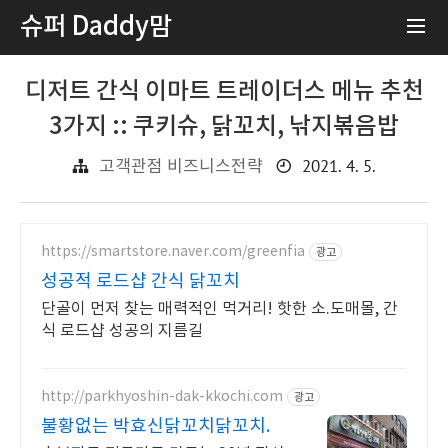
슈퍼 Daddy맘
디저트 간식 이마트 트레이더스 메뉴 추천
3가지 :: 쿠키슈, 닭꼬치, 낚지볶음밥
2021. 4. 5.
고객관점 비즈니스전략
https://smartstore.naver.com/greenfia
광고
성공적 로드샵 간식 닭꼬치
단골이 먼저 찾는 매력적인 먹거리! 핫한 소.도매몰, 간
식 로드샵 성공의 지름길
http://parkhyoshin-dak-kkochi.com
광고
불황없는 박효신닭꼬치닭꼬치.