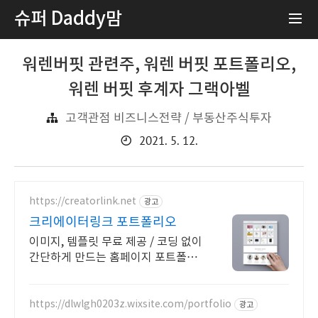
슈퍼 Daddy맘
워렌버핏 관련주, 워렌 버핏 포트폴리오,
워렌 버핏 후계자 그랙아벨
고객관점 비즈니스전략 / 부동산주식투자
2021. 5. 12.
https://creatorlink.net
광고
크리에이터링크 포트폴리오
이미지, 템플릿 무료 제공 / 코딩 없이
간단하게 만드는 홈페이지 포트폴리
오! 레드닷디자인 수상 감각적 템플
릿 전부 무료 제공. 고르기만 하면 완
성
https://dlwlgh0203z.wixsite.com/portfolio
광고