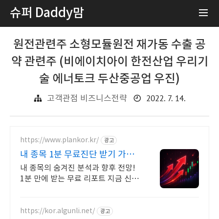
슈퍼 Daddy맘
원전관련주 소형모듈원전 재가동 수출 공
약 관련주 (비에이치아이 한전산업 우리기
술 에너토크 두산중공업 우진)
2022. 7. 14.
고객관점 비즈니스전략
https://www.plankor.kr/
광고
내 종목 1분 무료진단 받기 가입
즉시 무료리포트 100%
내 종목의 숨겨진 분석과 향후 전망!
1분 만에 받는 무료 리포트 지금 신청
하세요
https://kor.algunli.net/
광고