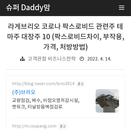
슈퍼 Daddy맘
라게브리오 코로나 팍스로비드 관련주 테
마주 대장주 10 (팍스로비드차이, 부작용,
가격, 처방방법)
2022. 4. 14.
고객관점 비즈니스전략
http://blog.naver.com/brio2014
광고
(주)브리오
교량점검, 배수, 비점오염저감시설,
캣워크, 터널방음벽점검로
http://m.coupang.com
광고